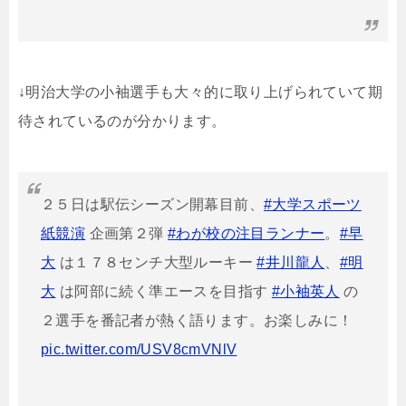
↓明治大学の小袖選手も大々的に取り上げられていて期
待されているのが分かります。
２５日は駅伝シーズン開幕目前、
#大学スポーツ
紙競演
企画第２弾
#わが校の注目ランナー
。
#早
大
は１７８センチ大型ルーキー
#井川龍人
、
#明
大
は阿部に続く準エースを目指す
#小袖英人
の
２選手を番記者が熱く語ります。お楽しみに！
pic.twitter.com/USV8cmVNlV