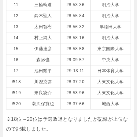
11
三輪軌道
28:53:36
明治大学
12
鈴木聖人
28:55:84
明治大学
13
太田智樹
28:56:32
早稲田大学
14
村上純大
28:58:16
明治大学
15
伊藤達彦
28:58:58
東京国際大学
16
森凪也
29:09:57
中央大学
17
池田耀平
29:13:11
日本体育大学
※18
川澄克弥
28:37:20
大東文化大学
※19
奈良凌介
28:53:96
大東文化大学
※20
荻久保寛也
28:37:66
城西大学
※18位～20位は予選敗退となりましたが記録が上位な
ので記載しました。