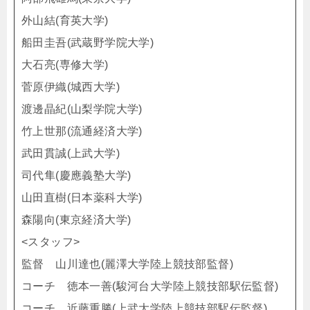
外山結(育英大学)
船田圭吾(武蔵野学院大学)
大石亮(専修大学)
菅原伊織(城西大学)
渡邊晶紀(山梨学院大学)
竹上世那(流通経済大学)
武田貫誠(上武大学)
司代隼(慶應義塾大学)
山田直樹(日本薬科大学)
森陽向(東京経済大学)
<スタッフ>
監督 山川達也(麗澤大学陸上競技部監督)
コーチ 徳本一善(駿河台大学陸上競技部駅伝監督)
コーチ 近藤重勝(上武大学陸上競技部駅伝監督)