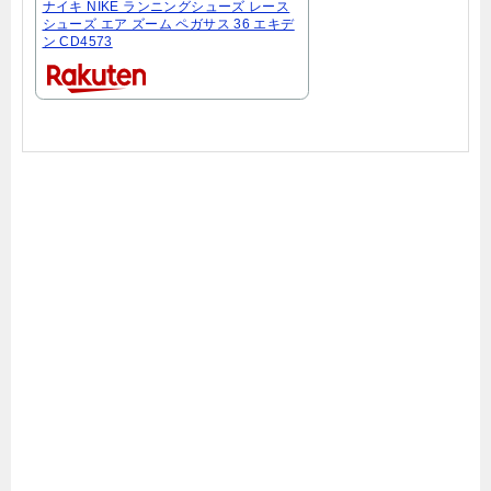
ナイキ NIKE ランニングシューズ レース
シューズ エア ズーム ペガサス 36 エキデ
ン CD4573