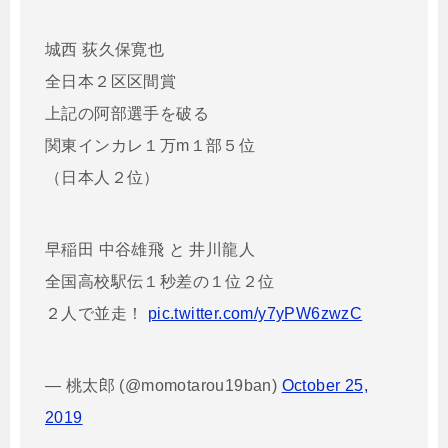
城西 荻久保寛也
全日本２区区間賞
上記の阿部選手を破る
関東インカレ１万m１部５位
（日本人２位）
早稲田 中谷雄飛 と 井川龍人
全国高校駅伝１秒差の１位２位
２人で並走！
pic.twitter.com/y7yPW6zwzC
— 桃太郎 (@momotarou19ban)
October 25,
2019