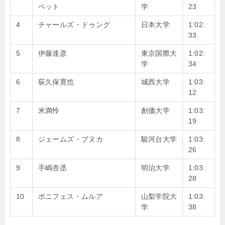
ベット
学
23
4
チャールズ・ドゥング
日本大学
1:02:
33
5
伊藤達彦
東京国際大
1:02:
学
34
6
荻久保寛也
城西大学
1:03:
12
7
米満怜
創価大学
1:03:
19
8
ジェームズ・ブヌカ
駿河台大学
1:03:
26
9
手嶋杏丞
明治大学
1:03:
28
10
ボニフェス・ムルア
山梨学院大
1:03:
学
38