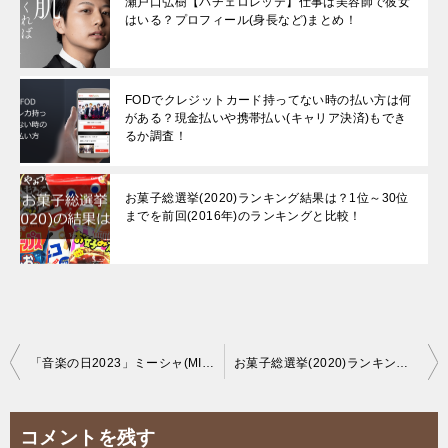
瀬戸口弘樹【バチェロレッテ】仕事は美容師で彼女
はいる？プロフィール(身長など)まとめ！
FODでクレジットカード持ってない時の払い方は何
がある？現金払いや携帯払い(キャリア決済)もでき
るか調査！
お菓子総選挙(2020)ランキング結果は？1位～30位
までを前回(2016年)のランキングと比較！
投
「音楽の日2023」ミーシャ(MISIA)のセトリとタイムテーブル・衣装も調査！
お菓子総選挙(2020)ランキング結果は？1位～30位までを前回(2016年)のランキングと比較！
稿
ナ
コメントを残す