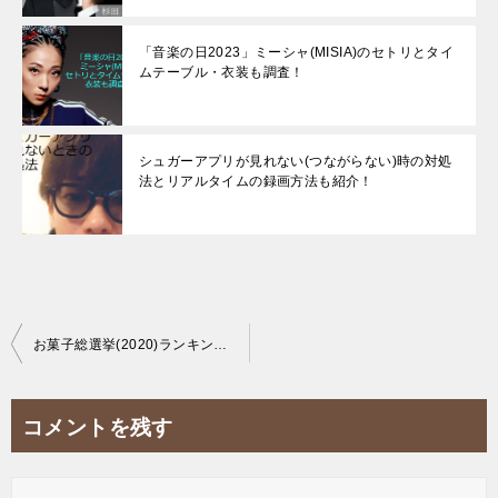
「音楽の日2023」ミーシャ(MISIA)のセトリとタイ
ムテーブル・衣装も調査！
シュガーアプリが見れない(つながらない)時の対処
法とリアルタイムの録画方法も紹介！
投
お菓子総選挙(2020)ランキング結果は？1位～30位までを前回(2016年)のランキングと比較！
稿
ナ
コメントを残す
ビ
ゲ