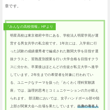
章です。
『みんなの高校情報』HPより
明星高校は東京都府中市にある、学校法人明星学苑が運
営する男女共学の私立校です。1年次には、入学前に行
った試験の成績優秀者で編成された難関大学を目指す選
抜クラスと、習熟度別授業を行い大学合格を目指すクラ
スに分かれ、卒業後はほとんどの生徒が私立大学へ進学
しています。2年生までの希望者を対象に行われてい
る、ユニークなテーマを扱った「わくわく理科実験講
座」では、論理的思考とコミュニケーションの力が鍛え
られます。 部活動においては、女子ハンドボール部や陸
上部が関東大会へ出場を果たしています。
出身の有名人